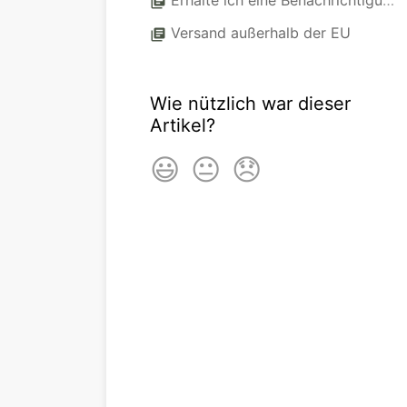
Erhalte ich eine Benachrichtigung, wenn meine Bestellung versendet wurde?
library_books
Versand außerhalb der EU
library_books
Wie nützlich war dieser
Artikel?
😃
😐
😞