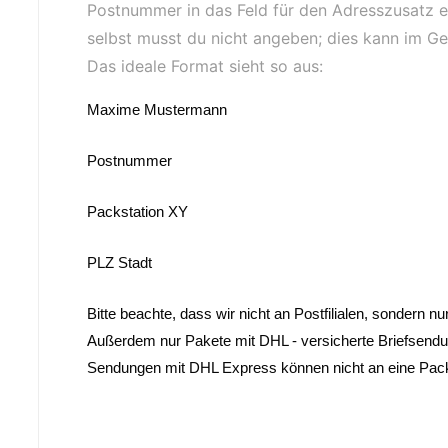
Postnummer in das Feld für den Adresszusatz e
selbst musst du nicht angeben; dies kann im Ge
Das ideale Format sieht so aus:
Maxime Mustermann
Postnummer
Packstation XY
PLZ Stadt
Bitte beachte, dass wir nicht an Postfilialen, sondern n
Außerdem nur Pakete mit DHL - versicherte Briefsend
Sendungen mit DHL Express können nicht an eine Packs