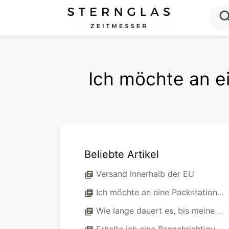
sea
Ich möchte an ei
Beliebte Artikel
Versand innerhalb der EU
library_books
Ich möchte an eine Packstation liefern lassen. Was muss ich beachten?
library_books
Wie lange dauert es, bis meine Bestellung geliefert wird?
library_books